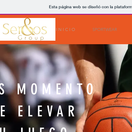
Esta página web se diseñó con la platafor
I N I C I O
SPORTWEAR
S MOMENTO
E ELEVAR